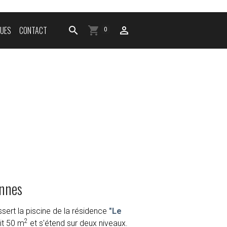
QUES
CONTACT
0
onnes
essert la piscine de la résidence
"Le
2
fait 50 m
et s'étend sur deux niveaux.