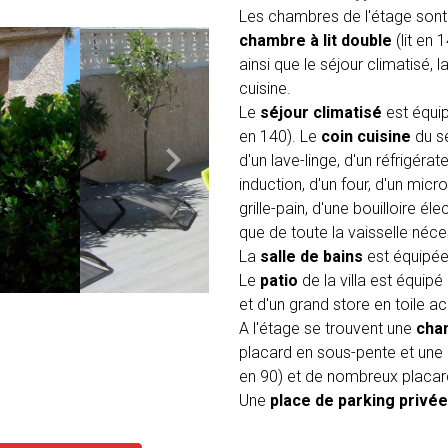
Les chambres de l'étage son
chambre à lit double
(lit en
ainsi que le séjour climatisé, l
cuisine.
Le
séjour climatisé
est équi
en 140). Le
coin cuisine
du sé
d'un lave-linge, d'un réfrigér
induction, d'un four, d'un micr
grille-pain, d'une bouilloire él
que de toute la vaisselle néce
La
salle de bains
est équipé
o
Le
patio
de la villa est équipé
et d'un grand store en toile acc
A l'étage se trouvent une
cham
placard en sous-pente et une
en 90) et de nombreux placar
Une
place de parking privée