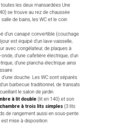
t toutes les deux mansardées Une
 140) se trouve au rez de chaussée
a salle de bains, les WC et le coin
pé d'un canapé convertible (couchage
jour est équipé d'un lave-vaisselle,
ateur avec congélateur, de plaques à
o-onde, d'une cafetière électrique, d'un
ectrique, d'une plancha électrique ainsi
ssaire.
e d'une douche. Les WC sont séparés.
 d'un barbecue traditionnel, de transats
ueillant le salon de jardin.
bre à lit double
(lit en 140) et son
chambre à trois lits simples
(3 lits
ds de rangement aussi en sous-pente.
est mise à disposition.